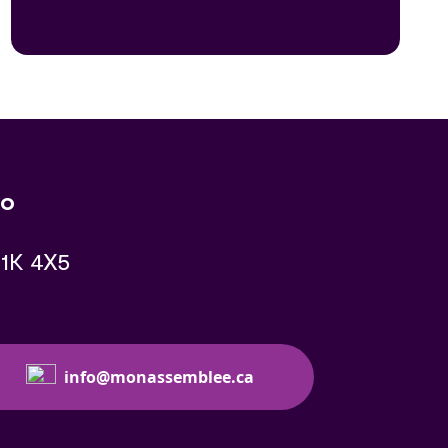
io
K1K 4X5
info@monassemblee.ca