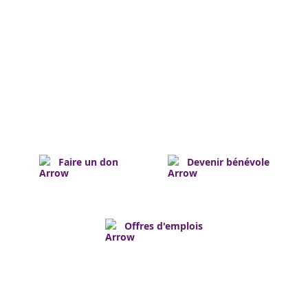
L'Assemblée de la francophonie de l'Ontario
est un réseau de membres individuels,
associatifs et institutionnels. Nos membres
viennent de partout en province et
représentent de nombreux secteurs.
Faire un don
Devenir bénévole
Offres d'emplois